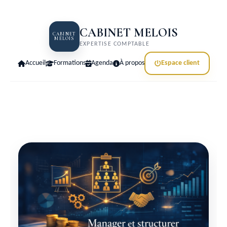
CABINET MELOIS
CABINET
MELOIS
EXPERTISE COMPTABLE
Accueil
Formations
Agenda
À propos
Espace client